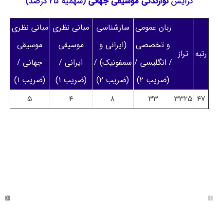
گرایش
نوازندگی موسیقی جهانی
(سهمیه ۲۵ درصد)
زبان عمومی
سازشناسی
مبانی نظری
مبانی نظری
و تخصصی
(ایرانی و
موسیقی
موسیقی
رتبه
تراز
/ انگلیسی /
سمفونیک) /
ایرانی /
جهانی /
(ضریب ۲)
(ضریب ۲)
(ضریب ۱)
(ضریب ۱)
۵
۴
۸
۳۳
۳۳۲۵
۴۷