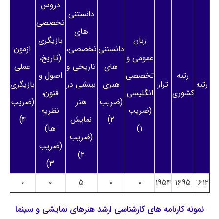
دروس
دانستنی
تخصصی
های
زبان
بازیگری
دانستنی
تخصصی،
ازمون
عمومی و
(تاریخ،
های
تاریخی و
عملی
رتبه
تخصصی
اصول و
رتبه
تراز
هنری
بینشی در
بازیگری
کشوری
انگلیسی
فنون،
(ضریب
هنر
(ضریب
(ضریب
نظریه
۲)
نمایش
۴)
۱)
ها)
(ضریب
(ضریب
۲)
۳)
۰
۰
۵
۰
۰
۱۹۵۴
۱۶۹۵
۱۶۱۲
نمونه کارنامه های کارشناسی ارشد هنرهای نمایشی و سینما