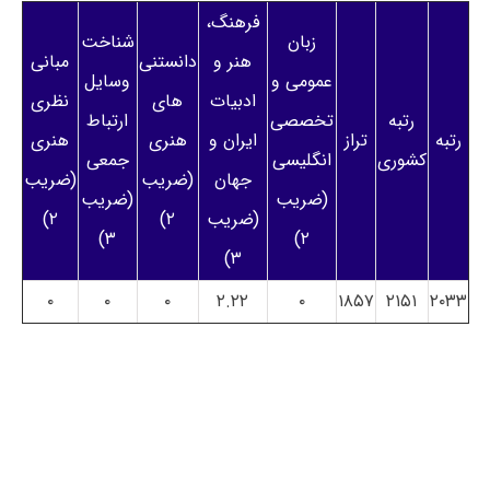
فرهنگ،
زبان
شناخت
هنر و
دانستنی
مبانی
عمومی و
وسایل
ادبیات
های
نظری
رتبه
تخصصی
ارتباط
رتبه
تراز
ایران و
هنری
هنری
کشوری
انگلیسی
جمعی
جهان
(ضریب
(ضریب
(ضریب
(ضریب
(ضریب
۲)
۲)
۳)
۲)
۳)
۰
۰
۰
۲.۲۲
۰
۱۸۵۷
۲۱۵۱
۲۰۳۳