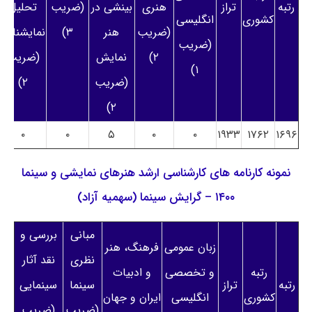
رتبه
تراز
هنری
بینشی در
(ضریب
تحلیل
کشوری
انگلیسی
(ضریب
هنر
۳)
نمایشنامه
(ضریب
۲)
نمایش
(ضریب
۱)
(ضریب
۲)
۲)
۰
۰
۵
۰
۰
۱۹۳۳
۱۷۶۲
۱۶۹۶
نمونه کارنامه های کارشناسی ارشد هنرهای نمایشی و سینما
۱۴۰۰ – گرایش سینما (سهمیه آزاد)
مبانی
بررسی و
زبان عمومی
فرهنگ، هنر
نظری
نقد آثار
رتبه
و تخصصی
و ادبیات
رتبه
تراز
سینما
سینمایی
کشوری
انگلیسی
ایران و جهان
(ضریب
(ضریب