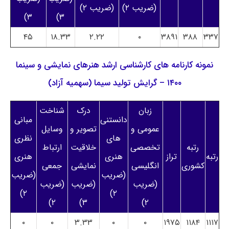
(ضریب ۲)
(ضریب ۲)
۳)
۳)
۴۵
۱۸.۳۳
۲.۲۲
۰
۳۸۹۱
۳۸۸
۳۳۷
نمونه کارنامه های کارشناسی ارشد هنرهای نمایشی و سینما
۱۴۰۰ – گرایش تولید سیما (سهمیه آزاد)
زبان
درک
شناخت
دانستنی
مبانی
عمومی و
تصویر و
وسایل
های
نظری
رتبه
تخصصی
خلاقیت
ارتباط
رتبه
تراز
هنری
هنری
کشوری
انگلیسی
نمایشی
جمعی
(ضریب
(ضریب
(ضریب
(ضریب
(ضریب
۲)
۲)
۲)
۳)
۲)
۰
۰
۳.۳۳
۰
۰
۱۹۷۵
۱۱۸۴
۱۱۱۷