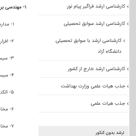
کارشناسی ارشد فراگیر پیام نور
۱- مهندسی برق
کارشناسی ارشد سوابق تحصیلی
۱- مدارهای مجتمع الکترونیک
کارشناسی ارشد با سوابق تحصیلی
۲- افزاره­ های میکرو و نانوالکترونیک
دانشگاه آزاد
۳- سیستم­ های الکترونیک دیجیتال
کارشناسی ارشد خارج از کشور
۴- سیستم ­های انرژی الکتریکی
جذب هیات علمی وزارت بهداشت
۵- الکترونیک قدرت و ماشین­ های الکتریکی
جذب هیات علمی
۶- مخابرات میدان و فتونیک
۷- مخابرات سیستم و شبکه
ارشد بدون کنکور