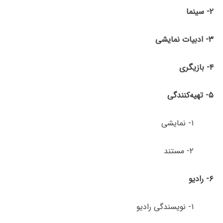
۲- سینما
۳- ادبیات نمایشی
۴- بازیگری
۵- تهیه‌کنندگی
۱- نمایشی
۲- مستند
۶- رادیو
۱- نویسندگی رادیو