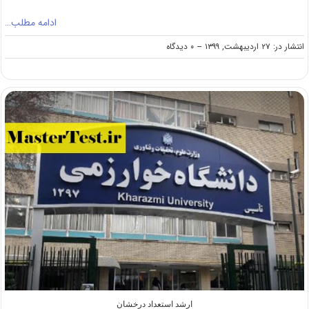
ادامه مطلب…
on
انتشار در: ۲۷ اردیبهشت, ۱۳۹۹
--
۰ دیدگاه
پذیرش
کارشناسی
ارشد
بدون
کنکور
۹۹
دانشگاه
رازی
ارشد استعداد درخشان