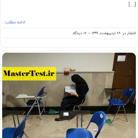
[...]
ادامه مطلب…
on
انتشار در: ۲۸ اردیبهشت, ۱۳۹۹
--
۱۲ دیدگاه
ثبت
نام
۶۹۱
هزار
نفر
در
کنکور
ارشد
۹۹