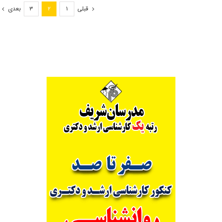
۹۹
قبلی
بعدی
۳
۲
۱
در
مردادماه