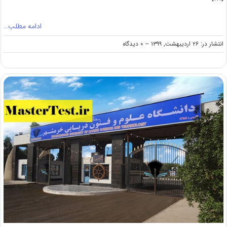
ادامه مطلب…
on
انتشار در: ۲۶ اردیبهشت, ۱۳۹۹
--
۰ دیدگاه
فراخوان
کارشناسی
ارشد
بدون
آزمون
۱۳۹۹
دانشگاه
صنعتی
قم