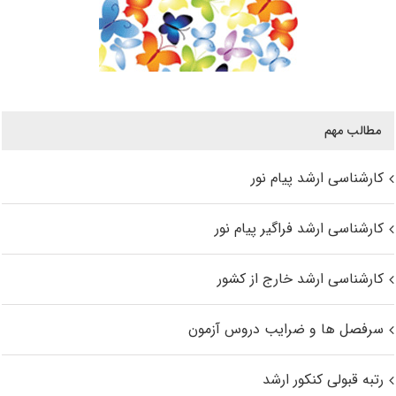
مطالب مهم
کارشناسی ارشد پیام نور
کارشناسی ارشد فراگیر پیام نور
کارشناسی ارشد خارج از کشور
سرفصل ها و ضرایب دروس آزمون
رتبه قبولی کنکور ارشد