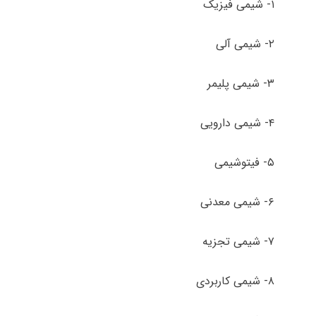
۱- شیمی فیزیک
۲- شیمی آلی
۳- شیمی پلیمر
۴- شیمی دارویی
۵- فیتوشیمی
۶- شیمی معدنی
۷- شیمی تجزیه
۸- شیمی کاربردی