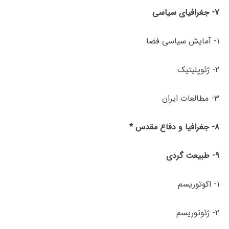
۷- جغرافیای سیاسی
۱- آمایش سیاسی فضا
۲- ژئوپلیتیک
۳- مطالعات ایران
۸- جغرافیا و دفاع مقدس *
۹- طبیعت­ گردی
۱- اکوتوریسم
۲- ژئوتوریسم