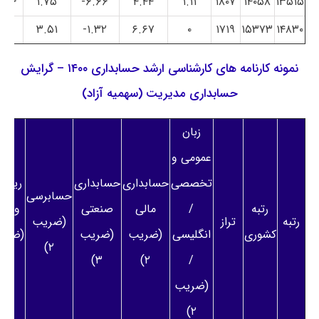
.۵۶
۱.۷۵
۶.۶۶-
۴.۴۴
۱.۱۱
۱۸۰۷
۱۴۰۵۸
۱۳۵۱۵
.۳۹
۳.۵۱
۱.۳۲-
۶.۶۷
۰
۱۷۱۹
۱۵۳۷۳
۱۴۸۳۰
نمونه کارنامه های کارشناسی ارشد حسابداری ۱۴۰۰ – گرایش
حسابداری مدیریت (سهمیه آزاد)
زبان
عمومی و
تخصصی
حسابداری
حسابداری
ریاض
حسابرسی
رتبه
/
مالی
صنعتی
و آما
رتبه
تراز
(ضریب
کشوری
انگلیسی
(ضریب
(ضریب
(ضری
۲)
۲)
۳)
۲)
/
(ضریب
۲)