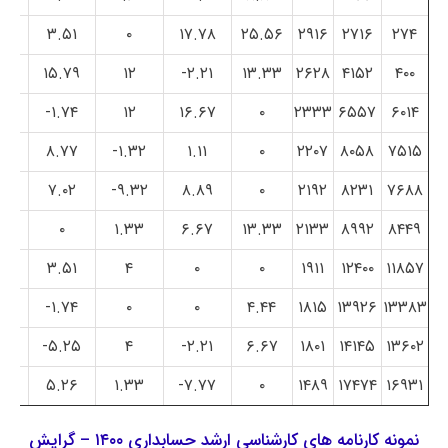
.۹۴
۳.۵۱
۰
۱۷.۷۸
۲۵.۵۶
۲۹۱۶
۲۷۱۶
۲۷۴
۰
۱۵.۷۹
۱۲
۲.۲۱-
۱۳.۳۳
۲۶۲۸
۴۱۵۲
۴۰۰
.۳۸-
۱.۷۴-
۱۲
۱۶.۶۷
۰
۲۳۳۳
۶۵۵۷
۶۰۱۴
۰
۸.۷۷
۱.۳۲-
۱.۱۱
۰
۲۲۰۷
۸۰۵۸
۷۵۱۵
.۹۴
۷.۰۲
۹.۳۲-
۸.۸۹
۰
۲۱۹۲
۸۲۳۱
۷۶۸۸
۰
۰
۱.۳۳
۶.۶۷
۱۳.۳۳
۲۱۳۳
۸۹۹۲
۸۴۴۹
۰
۳.۵۱
۴
۰
۰
۱۹۱۱
۱۲۴۰۰
۱۱۸۵۷
.۳۸-
۱.۷۴-
۰
۰
۴.۴۴
۱۸۱۵
۱۳۹۲۶
۱۳۳۸۳
۰
۵.۲۵-
۴
۲.۲۱-
۶.۶۷
۱۸۰۱
۱۴۱۴۵
۱۳۶۰۲
۰
۵.۲۶
۱.۳۳
۷.۷۷-
۰
۱۴۸۹
۱۷۴۷۴
۱۶۹۳۱
نمونه کارنامه های کارشناسی ارشد حسابداری ۱۴۰۰ – گرایش