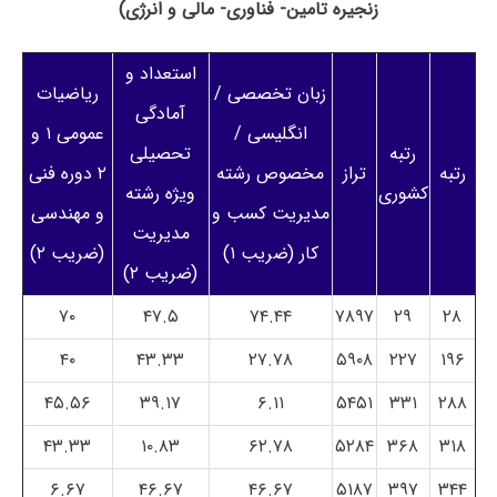
زنجیره تامین- فناوری- مالی و انرژی)
استعداد و
زبان تخصصی /
ریاضیات
آمادگی
انگلیسی /
عمومی ۱ و
رتبه
تحصیلی
رتبه
تراز
مخصوص رشته
۲ دوره فنی
کشوری
ویژه رشته
مدیریت کسب و
و مهندسی
مدیریت
کار (ضریب ۱)
(ضریب ۲)
(ضریب ۲)
۷۰
۴۷.۵
۷۴.۴۴
۷۸۹۷
۲۹
۲۸
۴۰
۴۳.۳۳
۲۷.۷۸
۵۹۰۸
۲۲۷
۱۹۶
۴۵.۵۶
۳۹.۱۷
۶.۱۱
۵۴۵۱
۳۳۱
۲۸۸
۴۳.۳۳
۱۰.۸۳
۶۲.۷۸
۵۲۸۴
۳۶۸
۳۱۸
۶.۶۷
۴۶.۶۷
۴۶.۶۷
۵۱۸۷
۳۹۷
۳۴۴