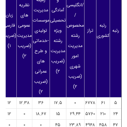
/انگلیسی
نظریه
آمادگی
مدیریت
/
های
زبان
تحصیلی
موسسات
رتبه
مخصوص
عمومی
فارسی
رتبه
تراز
ویژه
تولیدی
کشوری
رشته
مدیریت
(ضریب
رشته
-خدماتی
مدیریت
(ضریب
۱)
مدیریت
و طرح
امور
۲)
(ضریب
های
شهری
۲)
عمرانی
(ضریب
(ضریب
۲)
۲)
۱۲
۱۲.۳۸
۳۶
۱۷.۵
۰
۶۷۷۸
۶۱
۵
۱۲
۰
۱۸.۶۷
۱۵
۲۹.۴۴
۵۷۶۰
۲۱۰
۲۴
۰
۰
۰
۴۵
۲۳.۸۹
۴۹۴۸
۴۵۸
۴۷