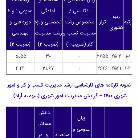
انگلیسی /
آمادگی
عمومی ۱ و ۲
رتبه
رتبه
تراز
مخصوص رشته
تحصیلی ویژه
دوره فنی و
کشوری
مدیریت کسب و
رشته مدیریت
مهندسی
کار (ضریب ۱)
(ضریب ۲)
(ضریب ۲)
۵.۵۵-
۳۰
۰
۲۶۵۵
۲۵۱۲
۱۰۱
۴.۴۴
۲۱.۶۷
۰
۲۶۴۶
۲۵۴۱
۱۰۴
نمونه کارنامه های کارشناسی ارشد مدیریت کسب و کار و امور
شهری ۱۴۰۰ – گرایش مدیریت امور شهری (سهمیه آزاد)
دانش
زبان
مسائل
عمومی و
استعداد
روز در