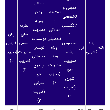
مسائل
عمومی و
استعداد
روز در
تخصصی
و
زمینه
/انگلیسی
نظریه
آمادگی
مدیریت
/
های
زبان
تحصیلی
موسسات
رتبه
مخصوص
عمومی
فارسی
رتبه
تراز
ویژه
تولیدی
کشوری
رشته
مدیریت
(ضریب
رشته
-خدماتی
مدیریت
(ضریب
۱)
مدیریت
و طرح
امور
۲)
(ضریب
های
شهری
۲)
عمرانی
(ضریب
(ضریب
۲)
۲)