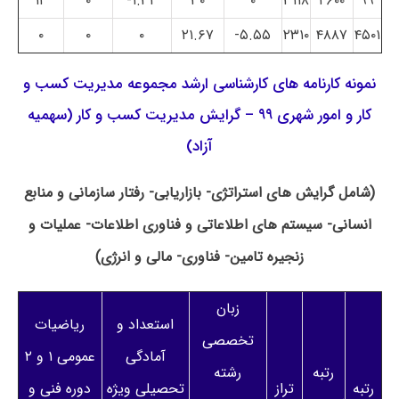
۱۲
۰
۱.۳۲-
۳۰
۰
۳۱۱۸
۲۶۰۰
۹۹
۰
۰
۰
۲۱.۶۷
۵.۵۵-
۲۳۱۰
۴۸۸۷
۴۵۰۱
نمونه کارنامه های کارشناسی ارشد مجموعه مدیریت کسب و
کار و امور شهری ۹۹ – گرایش مدیریت کسب و کار (سهمیه
آزاد)
(شامل گرایش های استراتژی- بازاریابی- رفتار سازمانی و منابع
انسانی- سیستم های اطلاعاتی و فناوری اطلاعات- عملیات و
زنجیره تامین- فناوری- مالی و انرژی)
زبان
استعداد و
ریاضیات
تخصصی
آمادگی
عمومی ۱ و ۲
رتبه
رشته
رتبه
تراز
تحصیلی ویژه
دوره فنی و