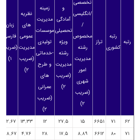
تخصصی
و
زمینه
/انگلیسی
نظریه
آمادگی
مدیریت
/
های
زبان
تحصیلی
موسسات
رتبه
مخصوص
عمومی
فارسی
رتبه
تراز
ویژه
تولیدی
کشوری
رشته
مدیریت
(ضریب
رشته
-خدماتی
مدیریت
(ضریب
۱)
مدیریت
و طرح
امور
۲)
(ضریب
های
شهری
۲)
عمرانی
(ضریب
(ضریب
۲)
۲)
۲۲.۶۷
۱۳.۳۳
۱۲
۲۷.۵
۱۵
۶۶۵۱
۷۱
۶۲
۳۸.۶۷
۴.۷۶
۲۸
۱۷.۵
۸.۸۹
۶۶۱۲
۸۰
۷۱