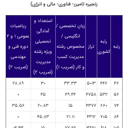
زنجیره تامین- فناوری- مالی و انرژی)
استعداد و
زبان تخصصی /
ریاضیات
آمادگی
انگلیسی /
عمومی ۱ و ۲
رتبه
تحصیلی
رتبه
تراز
مخصوص رشته
دوره فنی و
کشوری
ویژه رشته
مدیریت کسب
مهندسی
مدیریت
و کار (ضریب ۱)
(ضریب ۲)
(ضریب ۲)
۲۸.۸۹
۳۰
۳۳.۳۳
۵۰۱۳
۴۴۶
۴۷
۰
۴۵
۴۹.۴۴
۴۷۵۸
۵۳۲
۵۶
۳۵.۵۶
۲۰.۸۳
۱۵
۴۳۷۷
۶۶۰
۷۴
۰
۴۵.۸۳
۲۱.۱۱
۴۳۱۲
۷۰۵
۸۴
۴.۴۳-
۱۵
۷۷.۲۲
۳۹۶۱
۹۱۸
۱۰۵