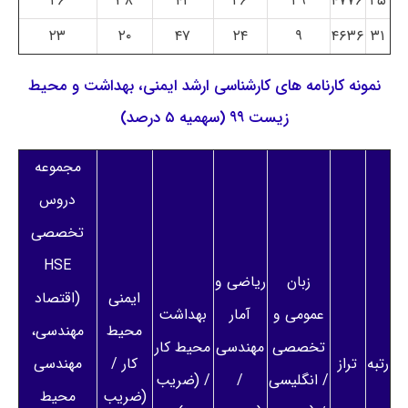
۲۶
۳۸
۴۲
۲۶
۲۹
۴۷۷۶
۲۵
۲۳
۲۰
۴۷
۲۴
۹
۴۶۳۶
۳۱
نمونه کارنامه های کارشناسی ارشد ایمنی، بهداشت و محیط
زیست ۹۹ (سهمیه ۵ درصد)
مجموعه
دروس
تخصصی
HSE
زبان
ریاضی و
ایمنی
(اقتصاد
عمومی و
آمار
بهداشت
محیط
مهندسی،
تخصصی
مهندسی
محیط کار
رتبه
تراز
کار /
مهندسی
/ انگلیسی
/
/ (ضریب
(ضریب
محیط