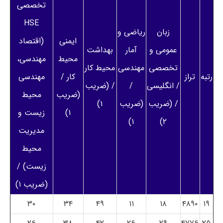
تخصصی
HSE
زبان
ریاضی و
ایمنی
(اقتصاد
عمومی و
آمار
بهداشت
محیط
مهندسی،
تخصصی
مهندسی
محیط کار
رتبه
تراز
کار /
مهندسی
/ انگلیسی
/
/ (ضریب
(ضریب
محیط
/ (ضریب
(ضریب
۱)
۱)
زیست و
۱)
۲)
مدیریت
محیط
زیست) /
(ضریب ۱)
۳۰
۳۴
۴۹
۱۱
۱۸
۴۸۹۰
۱۹