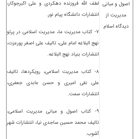
لطف الله فروزنده دهکردی و علی اکبرجوکار،
اﺻﻮل و ﻣﺒﺎنی
انتشارات دانشگاه پیام نور.
ﻣﺪﻳﺮﻳﺖ از
دﻳﺪﮔﺎه اﺳﻼم
۷- کتاب مدیریت ما، مدیریت اسلامی در پرتو
نهج البلاغه امام علی، تالیف علی اصغر پورعزت،
انتشارات بنیاد نهج البلاغه.
۸- کتاب مدیریت اسلامی، رویکردها، تالیف
علی نقی امیری و حسن عابدی جعفری،
انتشارات سمت.
۹- کتاب اصول و مبانی مدیریت اسلامی،
تالیف محمد حسین ساجدی نیا، انتشارات شهر
آشوب.