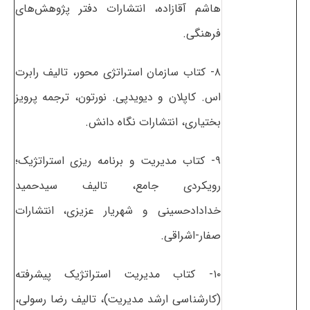
هاشم آقازاده، انتشارات دفتر پژوهش‌های
فرهنگی.
۸- کتاب سازمان استراتژی محور، تالیف رابرت
اس. کاپلان و دیویدپی. نورتون، ترجمه پرویز
بختیاری، انتشارات نگاه دانش.
۹- کتاب مدیریت و برنامه ریزی استراتژیک؛
رویکردی جامع، تالیف سیدحمید
خدادادحسینی و شهریار عزیزی، انتشارات
صفار-اشراقی.
۱۰- کتاب مدیریت استراتژیک پیشرفته
(کارشناسی ارشد مدیریت)، تالیف رضا رسولی،