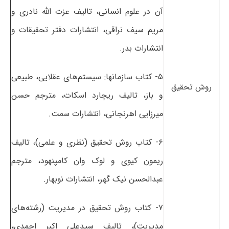
آن در علوم انسانی، تالیف عزت الله نادری و
مریم سیف نراقی، انتشارات دفتر تحقیقات و
انتشارات بدر.
۵- کتاب سازمانها: سیستم‌های عقلایی، طبیعی
روش ﺗﺤﻘﻴﻖ
و باز، تالیف ریچارد اسکات، مترجم حسن
میرزایی اهرنجانی، انتشارات سمت.
۶- کتاب روش تحقیق (نظری و علمی)، تالیف
ریمون کیوی و لوک وان کامپنهود، مترجم
عبدالحسن نیک گهر، انتشارات نوبهار.
۷- کتاب روش تحقیق در مدیریت (رشته‌های
مدیریت)، تالیف سیدعلی اکبر احمدی،