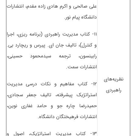
علی صالحی و اکرم هادی زاده مقدم، انتشارات
دانشگاه پیام نور.
۱۱- کتاب مدیریت راهبردی (برنامه ریزی، اجرا
و کنترل)، تالیف جان ای. پیرس و ریچارد بی.
رابینسون، ترجمه سیدمحمود حسینی،
انتشارات سمت.
ﻧﻈﺮﻳﻪﻫﺎی
۱۲- کتاب مفاهیم و نکات درسی مدیریت
راﻫﺒﺮدی
استراتژیک پیشرفته، تالیف جعفر سجادی،
حمیدرضا چاره جو و حامد غفاری نوین،
انتشارات فرهیختگان دانشگاه.
۱۳- کتاب مدیریت استراتژیک، اصول و