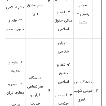
۳
۱
اسلامی
امام صادق
کلام اسلامی
۳- فقه و
رضوی –
(ع)
مبانی حقوق
۳- فقه و
مشهد
اسلامی
حقوق اسلام
۱- روان
شناسی
۱- علوم و
۲- فقه و
حدیث
حقوق
دانشگاه
اسلامی
دانشگاه غیر
۲- علوم و
غیرانتفاعی
۲
دولتی شهید
۴
معارف قرآن
۳- فلسفه و
قرآن و
مطهری
حکمت
حدیث
۳- کلام