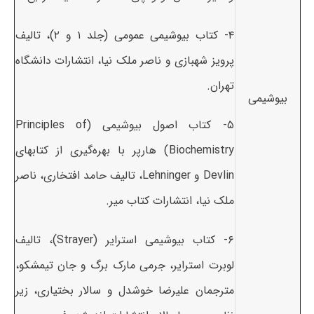
۴- کتاب بیوشیمی عمومی (جلد ۱ و ۲)، تالیف
پرویز شهبازی و ناصر ملک نیا، انتشارات دانشگاه
تهران.
بیوشیمی
۵- کتاب اصول بیوشیمی (Principles of
Biochemistry) هارپر با بهره‌گیری از کتابهای
Devlin و Lehninger، تالیف حامد افتخاری، ناصر
ملک نیا، انتشارات کتاب میر.
۶- کتاب بیوشیمی استرایر (Strayer)، تالیف
لوبرت استرایر، جرمی مارک برگ و جان تیمشکو،
مترجمان علیرضا خوشدل و سالار بختیاری، زیر