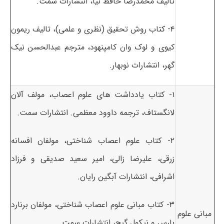
تالیف محمدرضا حافظ نیا، انتشارات سمت.
۴- کتاب روش تحقیق (نظری و علمی)، تالیف ریمون
کیوی و لوک وان کامپنهود، مترجم عبدالحسن نیک
گهر، انتشارات نوبهار.
۱- کتاب یادداشت های علوم اعصاب، مولف آلان
لانگستاف، ترجمه داوود معظمی. انتشارات سمت.
۲- کتاب علوم اعصاب شناختی، مولفان افسانه
زرقی، علیرضا زالی، امیر سعید صدیقی و فرزاد
اشرافی، انتشارات آبگین رایان.
۳- کتاب مبانی علوم اعصاب شناختی، مولفان برنارد
مبانی علوم
بارس و نیکول گیج، انتشارات سمت.