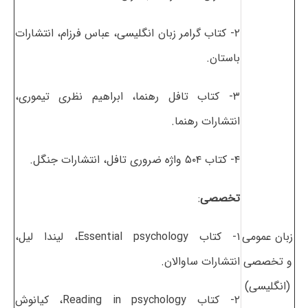
۲- کتاب گرامر زبان انگلیسی، عباس فرزام، انتشارات
باستان.
۳- کتاب تافل رهنما، ابراهیم نظری تیموری،
انتشارات رهنما.
۴- کتاب ۵۰۴ واژه ضروری تافل، انتشارات جنگل.
تخصصی
:
زبان عمومی
۱- کتاب Essential psychology، لیندا لیل،
و تخصصی
انتشارات ساوالان.
(انگلیسی)
۲- کتاب Reading in psychology، کیانوش