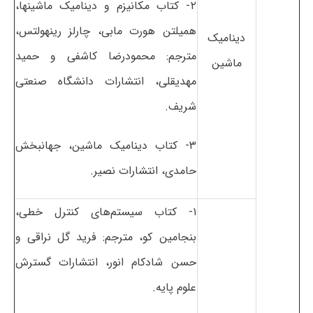
۲- کتاب مکانیزم و دینامیک ماشینها،
همیلتن هورت مابی، چارلز رینهولتس،
دینامیک
مترجم: محمودرضا کاشفی و حمید
ماشین
مهدیقلی، انتشارات دانشگاه صنعتی
شریف.
۳- کتاب دینامیک ماشین، جهانبخش
حامدی، انتشارات نصیر.
۱- کتاب سیستم‌های کنترل خطی،
بنجامین کو، مترجم: فرید گل نراقی و
حسن شادکام انور، انتشارات گسترش
علوم پایه.