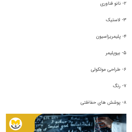
۲- نانو فناوری
۳- لاستیک
۴- پلیمریزاسیون
۵- بیوپلیمر
۶- طراحی مولکولی
۷- رنگ
۸- پوشش های حفاظتی