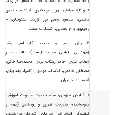
(English for the students of agriculture) (جلد
۱ و ۲)، مولفان بهروز عزبدفتری، ابراهیم جدیری
سلیمی، مسعود رحیم پور، زاریک ملکونیان، م
رحیم‌پور و ج یغمایی، انتشارات سمت
۲- زبان عمومی و تخصصی کارشناسی ارشد
(مهندسی طراحی محیط زیست)، تالیف یاسر
زهتاب یزدی، حامد زهتاب یزدی، محمدرضا خانی،
مصطفی خادمی، غلامرضا موسوی، کامیار یغماییان،
انتشارات خانیران
۱- آمایش سرزمین، میثم بصیرت، معاونت آموزشی
پژوهشکده مدیریت شهری و روستایی (تهیه و
تنظیم)، انتشارات سازمان شهرداری‌های‌کشور،