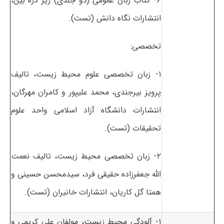
۶- کتاب زبان عمومی (دو جلدی) زیر ذره بین،
انتشارات نگاه دانش (تست).
تخصصی:
۱- زبان تخصصی علوم محیط زیست، تالیف
پرویز بیرجندی، محمد علیپور و کامران مهرگان،
انتشارات دانشگاه آزاد اسلامی واحد علوم
تحقیقات (تست).
۲- زبان تخصصی محیط زیست، تالیف نعمت
الله جعفرزاده حقیقی فرد، سیدمحسن حسینی و
همتا گل کاریان، انتشارات خانیران (تست).
۱- آلودگی محیط زیست، مولفان علی کریمی و