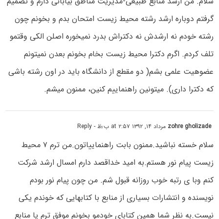
سلام. من ارشد منابع طبیعی-مدیریت مناطق بیابانی دارم و تصمیم
گرفتم دوباره ارشد رشته محیط زیست امتحان بدم و بخونم چون
رشته خودم نه ارشدش نه دکتراش بدرد نمیخوره اصلن الکی وقتمو
تلف کردم. اگرم دکترا محیط زیست بخام بخونم بعدن نمیتونم
عضوهیت علمی بشم( دو مقطع از دانشگاه باید در اون رشته باشی
که دکترا داری). میتونین راهنماییم کنین، ممنون میشم.
zohre gholizade
مرداد ۱۴, ۱۳۹۲ at ۲:۵۷ ب٫ظ
- Reply
سلام خسته نباشید.ممنون بابت راهنماییاتون.من ترم ۷ محیط
زیست پیام نور هستم.به امید خداقصد دارم امسال ارشد شرکت
کنم وبا ی رتبه خوب روزانه قبول شم. من چون پیام نور بودم
نویسنده و انتشارات بسیاری از منابع با کتابهایی که خوندم یکی
نیست.به نظر شما همین کتابای خودمو بخونم موفق ترم یا منابع