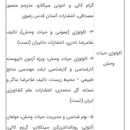
گرام کالی و انتونی سیکلاو، مترجم منصور
مصداقی، انتشارات آستان قدس رضوی
۳- اکولوژی (عمومی و حیات وحش)، تالیف
غلامرضا نادری، انتشارات خانیران (تست)
اکولوژی حیات
۴-
اکولوژی حیات وحش؛ ویژه آزمون ناپیوسته
وحش
کارشناسی و کارشناسی ارشد مهندسی منابع
طبیعی – محیط زیست، تالیف غلامرضا بناگر و
سمانه گل محمدی، انتشارات علم کشاورزی
ایران (تست)
۵- بوم شناسی و مدیریت حیات وحش، مولفان
آنتونی رونالدانتریکن سینکلایر، گریم کالی،