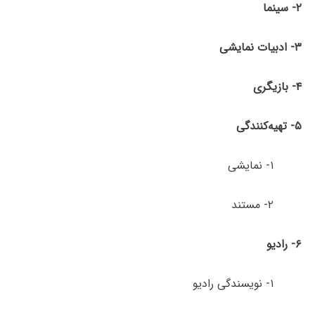
۲- سینما
۳- ادبیات نمایشی
۴- بازیگری
۵- تهیه‌کنندگی
۱- نمایشی
۲- مستند
۶- رادیو
۱- نویسندگی رادیو