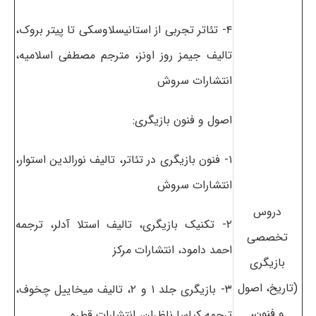
۴- تئاتر تجربی از استانیسلاوسکی تا پیتر بروک،
تالیف جیمز روز اونز، مترجم مصطفی اسلامیه،
انتشارات سروش
اصول و فنون بازیگری:
۱- فنون بازیگری در تئاتر، تالیف نورالدین استوار،
انتشارات سروش
دروس
۲- تکنیک بازیگری، تالیف استلا آدلر، ترجمه
تخصصی
احمد دامود، انتشارات مرکز
بازیگری
(تاریخ، اصول
۳- بازیگری جلد ۱ و ۲، تالیف میخاییل چخوف،
و فنون،
ترجمه کیاسا ناظران، انتشارات قطره