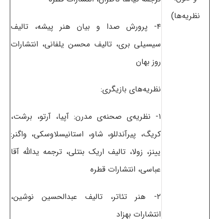
نظریه‌ها)
۴- پرورش صدا و بیان هنر پیشه، تالیف
سیسیلی بری، تالیف محسن یلفانی، انتشارات
روز بهان
نظریه‌های بازیگری:
۱- نظریه‌ی صحنه‌ی مدرن: آپیا، آرتو، برشت،
کریگ، پیرآندللو، شاو، استانیسلاوسکی، واگنر:
یینز، زولا، تالیف اریک بنتلی، ترجمه یدالله آقا
عباسی، انتشارات قطره
۲- هنر تئاتر، تالیف عبدالحسین نوشین،
انتشارات بهزاد